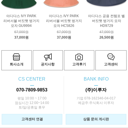
아디다스 IVY PARK
아디다스 IVY PARK
아디다스 공용 컨템포 벨
리버서블 버킷햇 벙거지
리버서블 버킷햇 벙거지
버킷햇 벙거지 모자
모자 GU9994
모자 HC5826
HD9729
67,000원
67,000원
47,000원
37,000원
37,000원
26,500원
회사소개
공지사항
고객후기
고객센터
CS CENTER
BANK INFO
ㅡ
ㅡ
070-7809-9853
(주)이루자
평일 10:00 ~ 17:00
기업 078-162346-04-017
점심시간 12:00~14:00
예금주:주식회사 이루자
토/일/공휴일 휴무
고객센터 연결
상품 문의 게시판