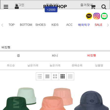
로그인
회원가입
즐겨찾기
BNBSHOP
+2000
TOP
BOTTOM
SHOES
KIDS
ACC
해외직구
SALE
버킷햇
캡
비니
버킷햇
최신순
낮은가격
높은가격
판매순위
상품명