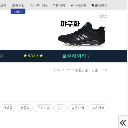
그인
회원가입
장바구니(
0
)
주문내역
마이쇼핑
즐겨찾기
+2000
★SALE★
빙
호주해외직구
HOME
>
스포츠용품
>
골프
>
골프모자
신상품
상품명
핫아이템
인기
높은가격
낮은가격