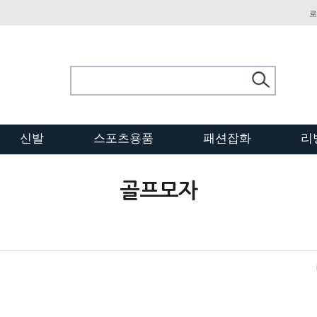
로
신발
스포츠용품
패션잡화
리
골프모자