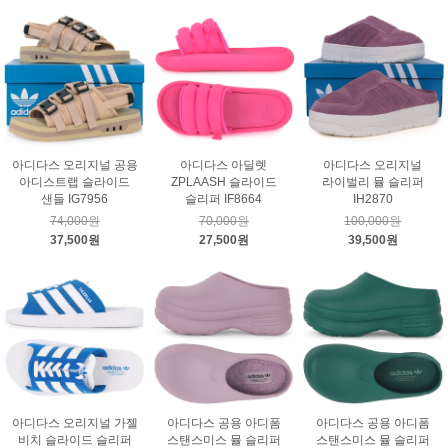
아디다스 오리지널 공용
아디다스 아딜렛
아디다스 오리지널
아디스트랩 슬라이드
ZPLAASH 슬라이드
라이벌리 뮬 슬리퍼
샌들 IG7956
슬리퍼 IF8664
IH2870
74,000원
70,000원
100,000원
37,500원
27,500원
39,500원
아디다스 오리지널 가젤
아디다스 공용 아디폼
아디다스 공용 아디폼
비치 슬라이드 슬리퍼
스탠스미스 뮬 슬리퍼
스탠스미스 뮬 슬리퍼