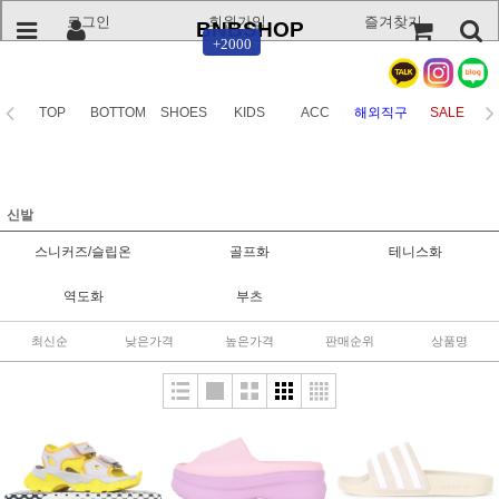
로그인
회원가입
즐겨찾기
BNBSHOP
+2000
TOP
BOTTOM
SHOES
KIDS
ACC
해외직구
SALE
신발
스니커즈/슬립온
골프화
테니스화
역도화
부츠
최신순
낮은가격
높은가격
판매순위
상품명