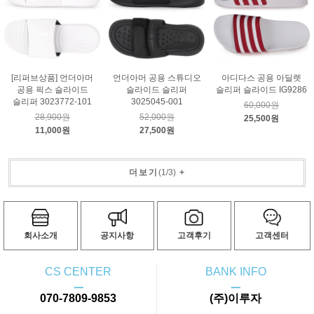
[리퍼브상품] 언더아머
언더아머 공용 스튜디오
아디다스 공용 아딜렛
공용 픽스 슬라이드
슬라이드 슬리퍼
슬리퍼 슬라이드 IG9286
슬리퍼 3023772-101
3025045-001
60,000원
28,900원
52,000원
25,500원
11,000원
27,500원
더보기
(
1
/
3
)
+
회사소개
공지사항
고객후기
고객센터
CS CENTER
BANK INFO
ㅡ
ㅡ
070-7809-9853
(주)이루자