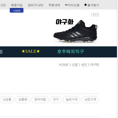
그인
회원가입
장바구니(
0
)
주문내역
마이쇼핑
즐겨찾기
+2000
★SALE★
빙
호주해외직구
HOME
>
신발
>
성인
>
야구화
신상품
상품명
핫아이템
인기
높은가격
낮은가격