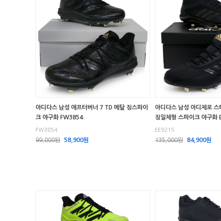
아디다스 남성 애프터버너 7 TD 메탈 징스파이
아디다스 남성 아디제로 스타
크 야구화 FW3854
징일체형 스파이크 야구화 E
FW3854
EE9215
99,000원
58,900원
135,000원
84,900원