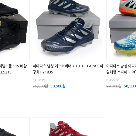
빌5 툴 115 메탈
아디다스 남성 애프터버너 7 TD TPU APAC 야
아디다스 남성 아디
E9215
구화 FY1835
일체형 스파이크 야구
FY1835
H05928
99,000원
58,900원
99,000원
58,90