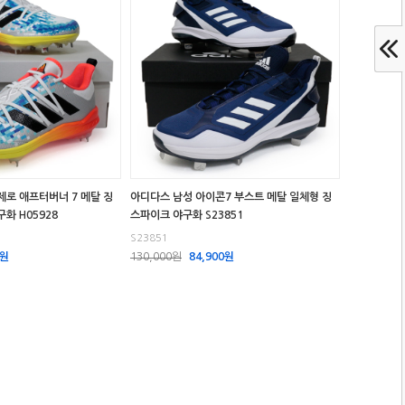
제로 애프터버너 7 메탈 징
아디다스 남성 아이콘7 부스트 메탈 일체형 징
화 H05928
스파이크 야구화 S23851
S23851
0원
130,000원
84,900원