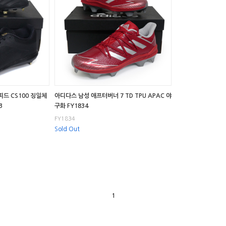
드 CS100 징일체
아디다스 남성 애프터버너 7 TD TPU APAC 야
3
구화 FY1834
FY1834
Sold Out
1