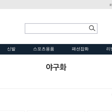
로
신발
스포츠용품
패션잡화
리
야구화