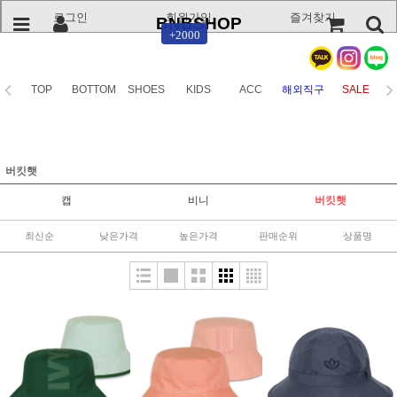
로그인
회원가입
즐겨찾기
BNBSHOP
+2000
TOP
BOTTOM
SHOES
KIDS
ACC
해외직구
SALE
버킷햇
캡
비니
버킷햇
최신순
낮은가격
높은가격
판매순위
상품명