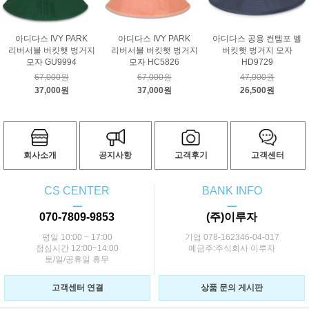
아디다스 IVY PARK
아디다스 IVY PARK
아디다스 공용 컨템포 벨
리버서블 버킷햇 벙거지
리버서블 버킷햇 벙거지
버킷햇 벙거지 모자
모자 GU9994
모자 HC5826
HD9729
67,000원
67,000원
47,000원
37,000원
37,000원
26,500원
회사소개
공지사항
고객후기
고객센터
CS CENTER
BANK INFO
ㅡ
ㅡ
070-7809-9853
(주)이루자
평일 10:00 ~ 17:00
기업 078-162346-04-017
점심시간 12:00~14:00
예금주:주식회사 이루자
토/일/공휴일 휴무
고객센터 연결
상품 문의 게시판