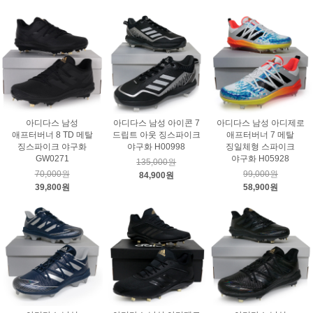
아디다스 남성
아디다스 남성 아이콘 7
아디다스 남성 아디제로
애프터버너 8 TD 메탈
드립트 아웃 징스파이크
애프터버너 7 메탈
징스파이크 야구화
야구화 H00998
징일체형 스파이크
GW0271
야구화 H05928
135,000원
70,000원
99,000원
84,900원
39,800원
58,900원