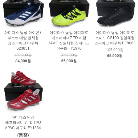
아디다스 남성 아이콘7
아디다스 남성 아디제로
아디다스 남성 아디제로
부스트 메탈 일체형
애프터버너7 TD 메탈
스피드 CS100 징일체형
징스파이크 야구화
APAC 징일체형 스파이크
스파이크 야구화 EE9083
S23851
야구화 FY1970
105,000원
130,000원
105,000원
65,900원
84,900원
65,900원
아디다스 남성
애프터버너 7 TD TPU
APAC 야구화 FY1834
(품절)