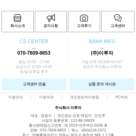
회사소개
공지사항
고객후기
고객센터
CS CENTER
BANK INFO
ㅡ
ㅡ
070-7809-9853
(주)이루자
평일 10:00 ~ 17:00
기업 078-162346-04-017
점심시간 12:00~14:00
예금주:주식회사 이루자
토/일/공휴일 휴무
고객센터 연결
상품 문의 게시판
이용안내
이용약관
개인정보처리방침
PC버전
주식회사 이루자
대표 : 정광수 ㅣ 개인정보 보호 책임자 : 안진주
사업자 등록번호 : 122-86-34629
통신판매업신고번호 : 제 2024-전주덕진-0269 호
전화 : 070-7809-9853 ㅣ 팩스 : (063)229-1372
주소 : 전북특별자치도 전주시 덕진구 추천로 349, 1,2,3층