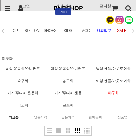
로그인
회원가입
즐겨찾기
BNBSHOP
+2000
TOP
BOTTOM
SHOES
KIDS
ACC
해외직구
SALE
야구화
남성 운동화/스니커즈
여성 운동화/스니커즈
남성 샌들/아웃도어화
축구화
농구화
여성 샌들/아웃도어화
키즈/주니어 운동화
키즈/주니어 샌들
야구화
역도화
골프화
최신순
낮은가격
높은가격
판매순위
상품명