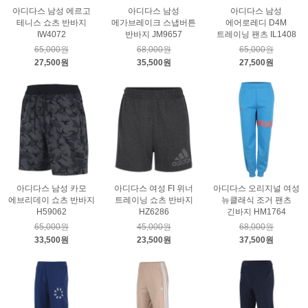
아디다스 남성 에르고
아디다스 남성
아디다스 남성
테니스 쇼츠 반바지
메가브레이크 스냅버튼
에어로레디 D4M
IW4072
반바지 JM9657
트레이닝 팬츠 IL1408
65,000원
68,000원
65,000원
27,500원
35,500원
27,500원
아디다스 남성 카모
아디다스 여성 FI 위너
아디다스 오리지널 여성
에브리데이 쇼츠 반바지
트레이닝 쇼츠 반바지
뉴클래식 조거 팬츠
H59062
HZ6286
긴바지 HM1764
65,000원
45,000원
68,000원
33,500원
23,500원
37,500원