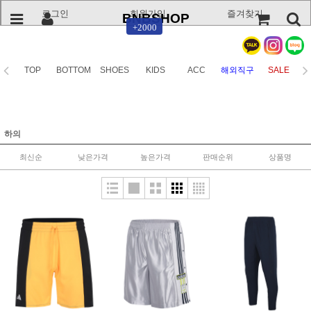
로그인
회원가입
즐겨찾기
BNBSHOP
+2000
TOP
BOTTOM
SHOES
KIDS
ACC
해외직구
SALE
하의
최신순
낮은가격
높은가격
판매순위
상품명