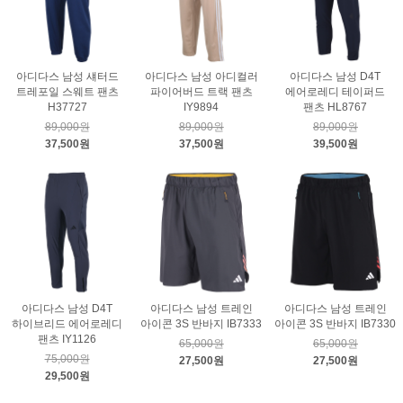
아디다스 남성 섀터드
아디다스 남성 아디컬러
아디다스 남성 D4T
트레포일 스웨트 팬츠
파이어버드 트랙 팬츠
에어로레디 테이퍼드
H37727
IY9894
팬츠 HL8767
89,000원
89,000원
89,000원
37,500원
37,500원
39,500원
아디다스 남성 D4T
아디다스 남성 트레인
아디다스 남성 트레인
하이브리드 에어로레디
아이콘 3S 반바지 IB7333
아이콘 3S 반바지 IB7330
팬츠 IY1126
65,000원
65,000원
75,000원
27,500원
27,500원
29,500원