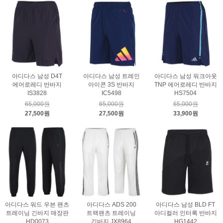
아디다스 남성 D4T
아디다스 남성 트레인
아디다스 남성 워크아웃
에어로레디 반바지
아이콘 3S 반바지
TNP 에어로레디 반바지
IS3828
IC5498
HS7504
65,000원
65,000원
65,000원
27,500원
27,500원
33,900원
아디다스 워드 우븐 팬츠
아디다스 ADS 200
아디다스 남성 BLD FT
트레이닝 긴바지 매장판
트랙팬츠 트레이닝
아디컬러 인터록 반바지
HD0073
긴바지 JX8964
HG1442