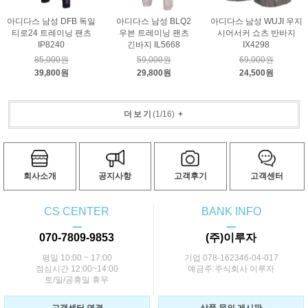
아디다스 남성 DFB 독일
아디다스 남성 BLQ2
아디다스 남성 WUJI 우지
티로24 트레이닝 팬츠
우븐 트레이닝 팬츠
시어서커 쇼츠 반바지
IP8240
긴바지 IL5668
IX4298
85,000원
59,000원
69,000원
39,800원
29,800원
24,500원
더보기
(
1
/
16
)
+
회사소개
공지사항
고객후기
고객센터
CS CENTER
BANK INFO
ㅡ
ㅡ
070-7809-9853
(주)이루자
평일 10:00 ~ 17:00
기업 078-162346-04-017
점심시간 12:00~14:00
예금주:주식회사 이루자
토/일/공휴일 휴무