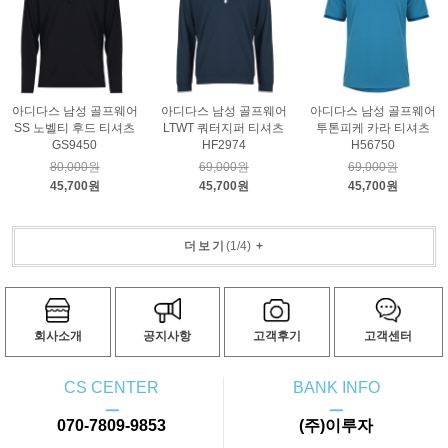
아디다스 남성 골프웨어
아디다스 남성 골프웨어
아디다스 남성 골프웨어
SS 노벨티 후드 티셔츠
LTWT 쿼터지퍼 티셔츠
투톤피케 카라 티셔츠
GS9450
HF2974
H56750
80,000원
69,000원
69,000원
45,700원
45,700원
45,700원
더보기
(
1
/
4
)
+
회사소개
공지사항
고객후기
고객센터
CS CENTER
BANK INFO
ㅡ
ㅡ
070-7809-9853
(주)이루자