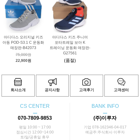
아디다스 오리지널 키즈
아디다스 키즈 주니어
아동 POD-S3.1 C 운동화
포타트레일 보아 K
매장판-B42073
트레이닝 운동화 매장판-
G27561
75,000원
(품절)
22,900원
회사소개
공지사항
고객후기
고객센터
CS CENTER
BANK INFO
ㅡ
ㅡ
070-7809-9853
(주)이루자
평일 10:00 ~ 17:00
기업 078-162346-04-017
점심시간 12:00~14:00
예금주:주식회사 이루자
토/일/공휴일 휴무