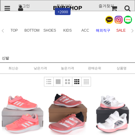
로그인
회원가입
즐겨찾기
BNBSHOP
+2000
TOP
BOTTOM
SHOES
KIDS
ACC
해외직구
SALE
신발
최신순
낮은가격
높은가격
판매순위
상품명