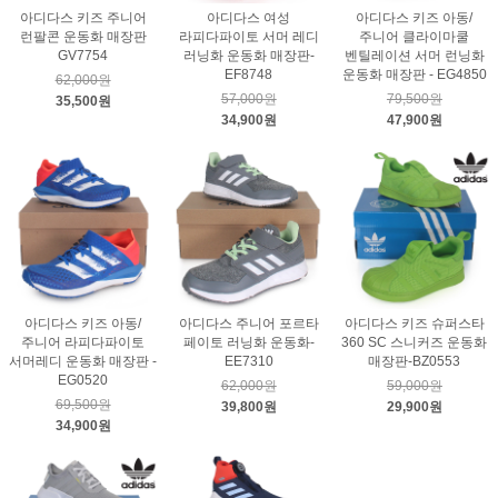
아디다스 키즈 주니어
아디다스 여성
아디다스 키즈 아동/
런팔콘 운동화 매장판
라피다파이토 서머 레디
주니어 클라이마쿨
GV7754
러닝화 운동화 매장판-
벤틸레이션 서머 런닝화
EF8748
운동화 매장판 - EG4850
62,000원
57,000원
79,500원
35,500원
34,900원
47,900원
아디다스 키즈 아동/
아디다스 주니어 포르타
아디다스 키즈 슈퍼스타
주니어 라피다파이토
페이토 러닝화 운동화-
360 SC 스니커즈 운동화
서머레디 운동화 매장판 -
EE7310
매장판-BZ0553
EG0520
62,000원
59,000원
69,500원
39,800원
29,900원
34,900원