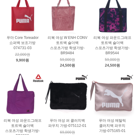
푸마 Core Toreador
리복 여성 W ENH CONV
리복 여성 파운드그래프
쇼퍼백 보조가방
토트백 숄더백
토트백 숄더백
074731-03
스포츠가방 학생가방-
스포츠가방 학생가방-
BR9484
BR9544
22,000원
59,000원
59,000원
9,900원
24,500원
24,500원
리복 여성 파운드그래프
푸마 여성 퍼 클러치백
푸마 여성 메탈릭
토트백 숄더백
파우치 가방-075112-01
클러치백 파우치
스포츠가방 학생가방-
가방-075165-01
69,000원