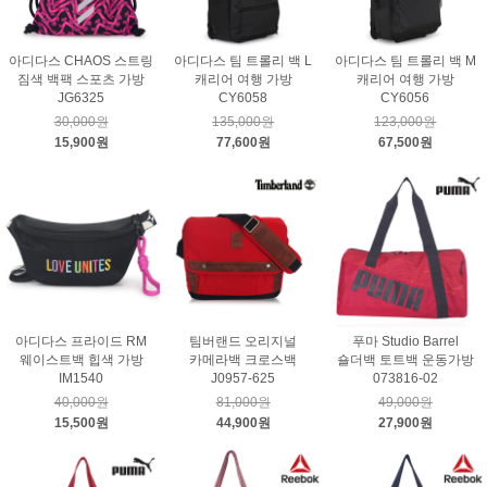
아디다스 CHAOS 스트링
아디다스 팀 트롤리 백 L
아디다스 팀 트롤리 백 M
짐색 백팩 스포츠 가방
캐리어 여행 가방
캐리어 여행 가방
JG6325
CY6058
CY6056
30,000원
135,000원
123,000원
15,900원
77,600원
67,500원
아디다스 프라이드 RM
팀버랜드 오리지널
푸마 Studio Barrel
웨이스트백 힙색 가방
카메라백 크로스백
숄더백 토트백 운동가방
IM1540
J0957-625
073816-02
40,000원
81,000원
49,000원
15,500원
44,900원
27,900원