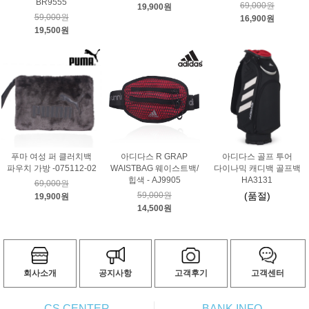
BR9555
69,000원
19,900원
59,000원
16,900원
19,500원
푸마 여성 퍼 클러치백
아디다스 R GRAP
아디다스 골프 투어
파우치 가방 -075112-02
WAISTBAG 웨이스트백/
다이나믹 캐디백 골프백
힙색 - AJ9905
HA3131
69,000원
59,000원
(품절)
19,900원
14,500원
회사소개
공지사항
고객후기
고객센터
CS CENTER
BANK INFO