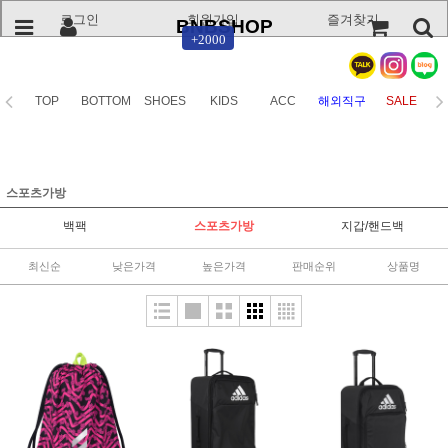
로그인
회원가입
즐겨찾기
BNBSHOP
+2000
TOP
BOTTOM
SHOES
KIDS
ACC
해외직구
SALE
스포츠가방
백팩
스포츠가방
지갑/핸드백
최신순
낮은가격
높은가격
판매순위
상품명