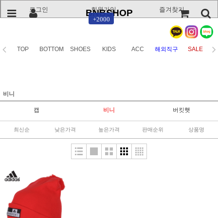
로그인
회원가입
즐겨찾기
BNBSHOP
+2000
TOP
BOTTOM
SHOES
KIDS
ACC
해외직구
SALE
비니
캡
비니
버킷햇
최신순
낮은가격
높은가격
판매순위
상품명