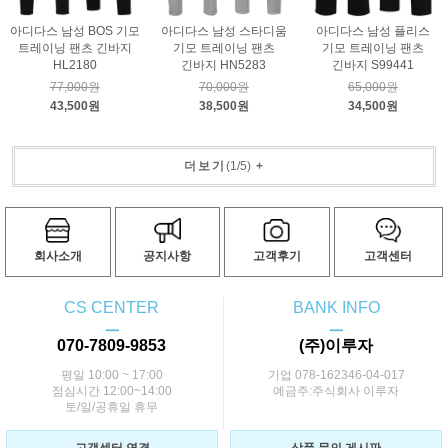
아디다스 남성 BOS 기모
아디다스 남성 스타디움
아디다스 남성 플리스
트레이닝 팬츠 긴바지
기모 트레이닝 팬츠
기모 트레이닝 팬츠
HL2180
긴바지 HN5283
긴바지 S99441
77,000원
70,000원
65,000원
43,500원
38,500원
34,500원
더보기
(
1
/
5
)
+
회사소개
공지사항
고객후기
고객센터
CS CENTER
BANK INFO
ㅡ
ㅡ
070-7809-9853
(주)이루자
평일 10:00 ~ 17:00
기업 078-162346-04-017
점심시간 12:00~14:00
예금주:주식회사 이루자
토/일/공휴일 휴무