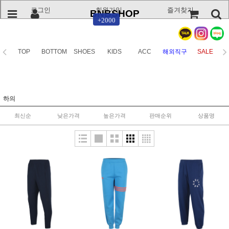
로그인
회원가입
즐겨찾기
BNBSHOP
+2000
TOP
BOTTOM
SHOES
KIDS
ACC
해외직구
SALE
하의
최신순
낮은가격
높은가격
판매순위
상품명