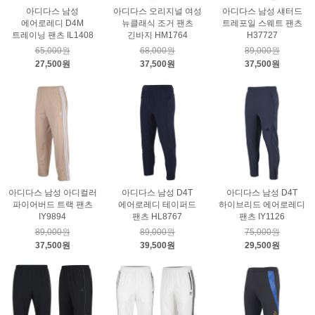
아디다스 남성
아디다스 오리지널 여성
아디다스 남성 섀터드
에어로레디 D4M
뉴클래식 조거 팬츠
트레포일 스웨트 팬츠
트레이닝 팬츠 IL1408
긴바지 HM1764
H37727
65,000원
68,000원
89,000원
27,500원
37,500원
37,500원
아디다스 남성 아디컬러
아디다스 남성 D4T
아디다스 남성 D4T
파이어버드 트랙 팬츠
에어로레디 테이퍼드
하이브리드 에어로레디
IY9894
팬츠 HL8767
팬츠 IY1126
89,000원
89,000원
75,000원
37,500원
39,500원
29,500원