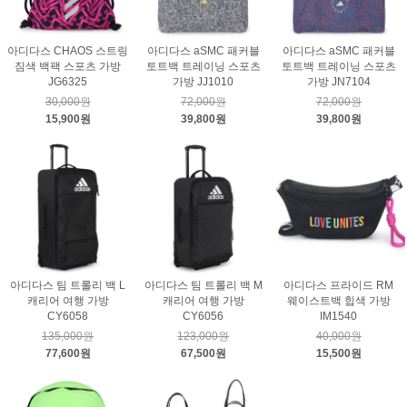
아디다스 CHAOS 스트링
아디다스 aSMC 패커블
아디다스 aSMC 패커블
짐색 백팩 스포츠 가방
토트백 트레이닝 스포츠
토트백 트레이닝 스포츠
JG6325
가방 JJ1010
가방 JN7104
30,000원
72,000원
72,000원
15,900원
39,800원
39,800원
아디다스 팀 트롤리 백 L
아디다스 팀 트롤리 백 M
아디다스 프라이드 RM
캐리어 여행 가방
캐리어 여행 가방
웨이스트백 힙색 가방
CY6058
CY6056
IM1540
135,000원
123,000원
40,000원
77,600원
67,500원
15,500원