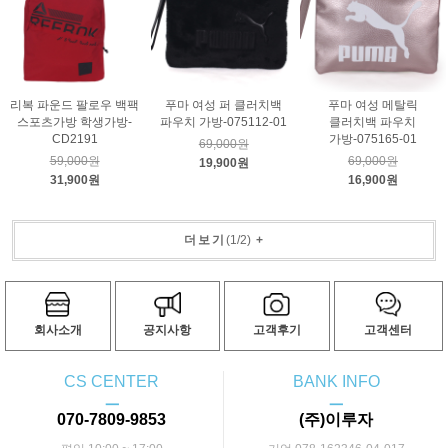
리복 파운드 팔로우 백팩
푸마 여성 퍼 클러치백
푸마 여성 메탈릭
스포츠가방 학생가방-
파우치 가방-075112-01
클러치백 파우치
CD2191
가방-075165-01
69,000원
59,000원
69,000원
19,900원
31,900원
16,900원
더보기
(
1
/
2
)
+
회사소개
공지사항
고객후기
고객센터
CS CENTER
BANK INFO
ㅡ
ㅡ
070-7809-9853
(주)이루자