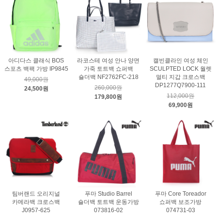
아디다스 클래식 BOS
라코스테 여성 안나 양면
캘빈클라인 여성 체인
스포츠 백팩 가방 IP9845
가죽 토트백 쇼퍼백
SCULPTED LOCK 월렛
숄더백 NF2762FC-218
멀티 지갑 크로스백
49,000원
DP1277Q7900-111
260,000원
24,500원
112,000원
179,800원
69,900원
팀버랜드 오리지널
푸마 Studio Barrel
푸마 Core Toreador
카메라백 크로스백
숄더백 토트백 운동가방
쇼퍼백 보조가방
J0957-625
073816-02
074731-03