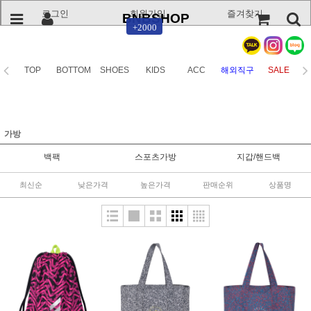
로그인
회원가입
즐겨찾기
BNBSHOP
+2000
TOP
BOTTOM
SHOES
KIDS
ACC
해외직구
SALE
가방
백팩
스포츠가방
지갑/핸드백
최신순
낮은가격
높은가격
판매순위
상품명