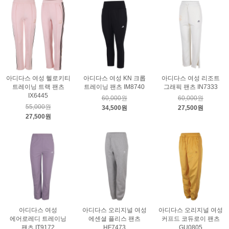
아디다스 여성 헬로키티
아디다스 여성 KN 크롭
아디다스 여성 리조트
트레이닝 트랙 팬츠
트레이닝 팬츠 IM8740
그래픽 팬츠 IN7333
IX6445
60,000원
60,000원
55,000원
34,500원
27,500원
27,500원
아디다스 여성
아디다스 오리지널 여성
아디다스 오리지널 여성
에어로레디 트레이닝
에센셜 플리스 팬츠
커프드 코듀로이 팬츠
팬츠 IT9172
HF7473
GU0805