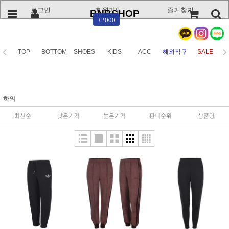
로그인
회원가입
즐겨찾기
BNBSHOP
+2000
TOP
BOTTOM
SHOES
KIDS
ACC
해외직구
SALE
하의
최신순
낮은가격
높은가격
판매순위
상품명