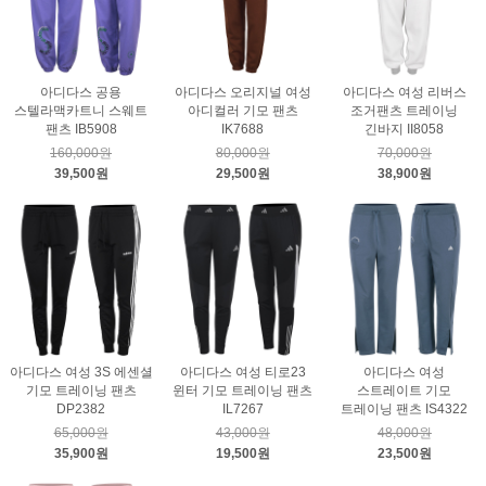
아디다스 공용
아디다스 오리지널 여성
아디다스 여성 리버스
스텔라맥카트니 스웨트
아디컬러 기모 팬츠
조거팬츠 트레이닝
팬츠 IB5908
IK7688
긴바지 II8058
160,000원
80,000원
70,000원
39,500원
29,500원
38,900원
아디다스 여성 3S 에센셜
아디다스 여성 티로23
아디다스 여성
기모 트레이닝 팬츠
윈터 기모 트레이닝 팬츠
스트레이트 기모
DP2382
IL7267
트레이닝 팬츠 IS4322
65,000원
43,000원
48,000원
35,900원
19,500원
23,500원