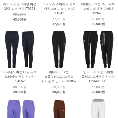
아디다스 오리지널 여성
아디다스 스웨이드 트랙
아디다스 여성 ZNE WTR
블링 조거 팬츠 IT9663
팬츠 트레이닝 긴바지
트레이닝 팬츠 긴바지
IX1047
IN9476
68,000원
57,000원
72,000원
43,500원
37,500원
39,500원
아디다스 여성 티로 트랙
아디다스 여성
언더아머 여성 라이벌
트레이닝 팬츠 긴바지
스플릿커프드 스웨트
플리스 조거팬츠 긴바지
IS4552
조거 팬츠 긴바지 IW9852
1356416-001
68,000원
95,000원
57,000원
29,800원
59,800원
29,500원