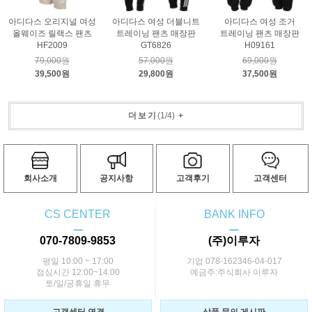
아디다스 오리지널 여성
아디다스 여성 더블니트
아디다스 여성 조거
올웨이즈 릴랙스 팬츠
트레이닝 팬츠 매장판
트레이닝 팬츠 매장판
HF2009
GT6826
H09161
79,000원
57,000원
69,000원
39,500원
29,800원
37,500원
더보기
(
1
/
4
)
+
회사소개
공지사항
고객후기
고객센터
CS CENTER
BANK INFO
ㅡ
ㅡ
070-7809-9853
(주)이루자
평일 10:00 ~ 17:00
기업 078-162346-04-017
점심시간 12:00~14:00
예금주:주식회사 이루자
토/일/공휴일 휴무