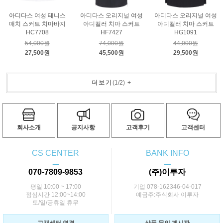
아디다스 여성 테니스
아디다스 오리지널 여성
아디다스 오리지널 여성
매치 스커트 치마바지
아디컬러 치마 스커트
아디컬러 치마 스커트
HC7708
HF7427
HG1091
54,000원
74,000원
44,000원
27,500원
45,500원
29,500원
더보기
(
1
/
2
)
+
회사소개
공지사항
고객후기
고객센터
CS CENTER
BANK INFO
ㅡ
ㅡ
070-7809-9853
(주)이루자
평일 10:00 ~ 17:00
기업 078-162346-04-017
점심시간 12:00~14:00
예금주:주식회사 이루자
토/일/공휴일 휴무