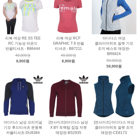
리복 여성 RE SS TEE
리복 여성 RCF
아디다스 여성
RC 기능성 라운드
GRAPHIC T 8 반팔
클라이마히트 질렛 기모
반팔티셔츠 - B86444
티셔츠 - B87211
조끼 베스트 매장판-
BR6824
49,000원
49,000원
99,000원
8,900원
8,900원
59,900원
아디다스 남성 오리지널
[전사이즈]아디다스 남성
[전사이즈] 아디다스 여성
기모 후드티셔츠 운동복
X BY 트랙탑 집업 자켓
클라이마히트 질렛 조끼
커플티셔츠-DU8384
매장판-BS2935
매장판-CE8173