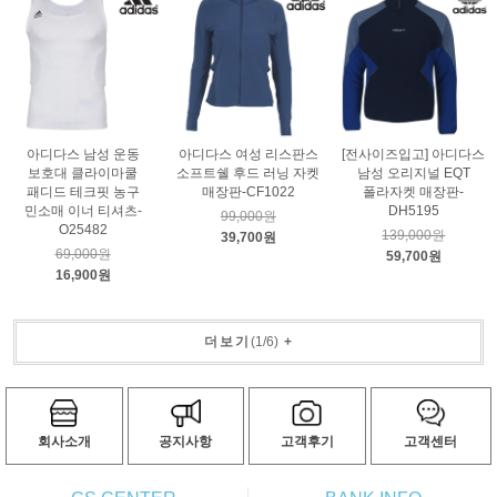
아디다스 남성 운동
아디다스 여성 리스판스
[전사이즈입고] 아디다스
보호대 클라이마쿨
소프트쉘 후드 러닝 자켓
남성 오리지널 EQT
패디드 테크핏 농구
매장판-CF1022
폴라자켓 매장판-
민소매 이너 티셔츠-
DH5195
99,000원
O25482
139,000원
39,700원
69,000원
59,700원
16,900원
더보기
(
1
/
6
)
+
회사소개
공지사항
고객후기
고객센터