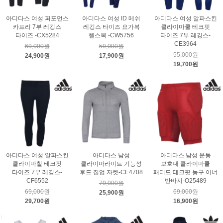
아디다스 여성 퍼포먼스
아디다스 여성 ID 메쉬
아디다스 여성 알파스킨
카프리 7부 레깅스
레깅스 타이즈 요가복
클라이마쿨 테크핏
타이즈 -CX5284
헬스복 -CW5756
타이즈 7부 레깅스-
CE3964
69,000원
59,000원
55,000원
24,900원
17,900원
19,700원
아디다스 여성 알파스킨
아디다스 남성
아디다스 남성 운동
클라이마칠 테크핏
클라이마라이트 기능성
보호대 클라이마쿨
타이즈 7부 레깅스-
후드 집업 자켓-CE4708
패디드 테크핏 농구 이너
CF6552
반바지-O25489
79,000원
69,000원
69,000원
25,900원
29,700원
16,900원