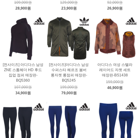
109,000원
129,000원
92,000원
28,900원
23,900원
26,900원
[전사이즈] 아디다스 남성
[전사이즈]아디다스 남성
아디다스 여성 스텔라
ZNE 스톰헤더 HD 후드
수퍼스타 헤르조 봄버
레이어드 자켓 세트
집업 점퍼 매장판-
롱자켓 롱점퍼 매장판-
매장판-BS1438
BQ5360
BQ5245
159,000원
107,000원
199,000원
46,900원
34,900원
79,000원