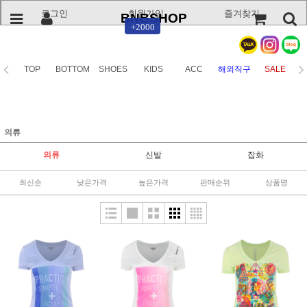
로그인
회원가입
즐겨찾기
BNBSHOP
+2000
TOP
BOTTOM
SHOES
KIDS
ACC
해외직구
SALE
의류
의류
신발
잡화
최신순
낮은가격
높은가격
판매순위
상품명