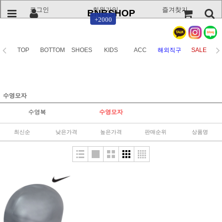
로그인
회원가입
즐겨찾기
BNBSHOP
+2000
TOP
BOTTOM
SHOES
KIDS
ACC
해외직구
SALE
수영모자
수영복
수영모자
최신순
낮은가격
높은가격
판매순위
상품명