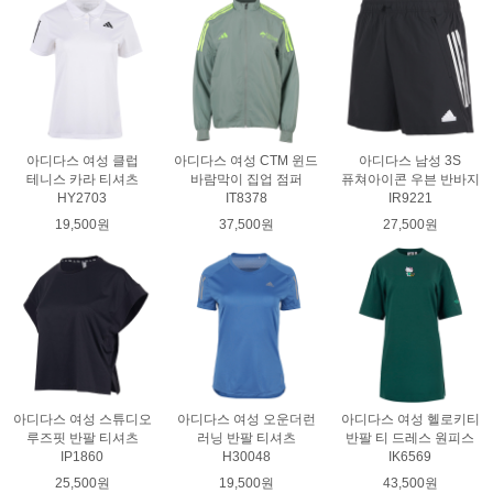
아디다스 여성 클럽
아디다스 여성 CTM 윈드
아디다스 남성 3S
테니스 카라 티셔츠
바람막이 집업 점퍼
퓨쳐아이콘 우븐 반바지
HY2703
IT8378
IR9221
19,500원
37,500원
27,500원
아디다스 여성 스튜디오
아디다스 여성 오운더런
아디다스 여성 헬로키티
루즈핏 반팔 티셔츠
러닝 반팔 티셔츠
반팔 티 드레스 원피스
IP1860
H30048
IK6569
25,500원
19,500원
43,500원