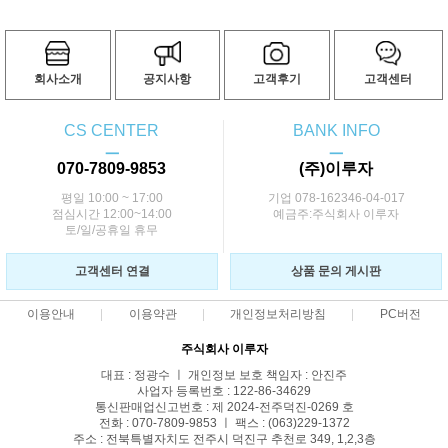
회사소개
공지사항
고객후기
고객센터
CS CENTER
BANK INFO
ㅡ
ㅡ
070-7809-9853
(주)이루자
평일 10:00 ~ 17:00
기업 078-162346-04-017
점심시간 12:00~14:00
예금주:주식회사 이루자
토/일/공휴일 휴무
고객센터 연결
상품 문의 게시판
이용안내
이용약관
개인정보처리방침
PC버전
주식회사 이루자
대표 : 정광수 ㅣ 개인정보 보호 책임자 : 안진주
사업자 등록번호 : 122-86-34629
통신판매업신고번호 : 제 2024-전주덕진-0269 호
전화 : 070-7809-9853 ㅣ 팩스 : (063)229-1372
주소 : 전북특별자치도 전주시 덕진구 추천로 349, 1,2,3층