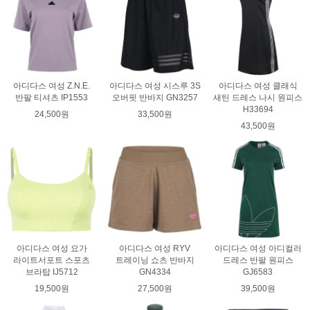
아디다스 여성 Z.N.E.
아디다스 여성 시스루 3S
아디다스 여성 클래식
반팔 티셔츠 IP1553
오버핏 반바지 GN3257
새틴 드레스 나시 원피스
H33694
24,500원
33,500원
43,500원
아디다스 여성 요가
아디다스 여성 RYV
아디다스 여성 아디컬러
라이트서포트 스포츠
트레이닝 쇼츠 반바지
드레스 반팔 원피스
브라탑 IJ5712
GN4334
GJ6583
19,500원
27,500원
39,500원