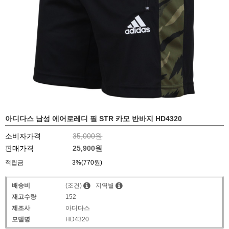
아디다스 남성 에어로레디 필 STR 카모 반바지 HD4320
소비자가격
35,000원
판매가격
25,900원
적립금
3%(770원)
배송비
(조건)
지역별
재고수량
152
제조사
아디다스
모델명
HD4320