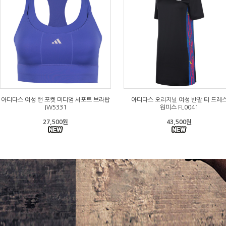
아디다스 여성 런 포켓 미디엄 서포트 브라탑
아디다스 오리지널 여성 반팔 티 드레
IW5331
원피스 FL0041
27,500원
43,500원