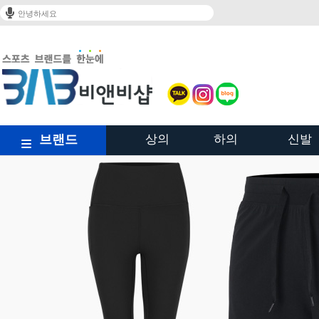
안녕하세요
브랜드
상의
하의
신발
/shop/shopbrand.html?xcode=023&type=Y